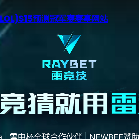
LOL)S15预测冠军赛赛事网站