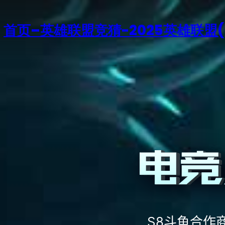
首页–英雄联盟竞猜-2025英雄联盟(