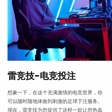
雷竞技-电竞投注
想象一下，在这个充满激情的电竞世界，你
可以随时随地体验到刺激的足球下注服务。
现在，雷竞技为您提供了这样一款让您热血