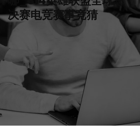
哪_S14英雄联盟全球总
决赛电竞赛事竞猜