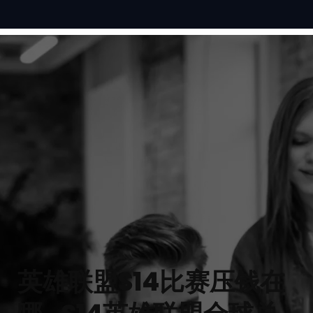
跳
至
内
容
英雄联盟S14比赛压钱在