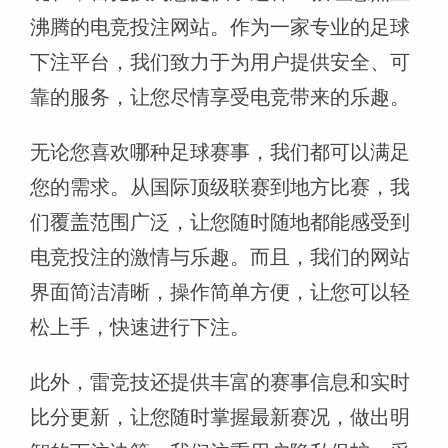
沸腾的电竞投注网站。作为一家专业的足球
下注平台，我们致力于为用户提供安全、可
靠的服务，让您尽情享受电竞带来的乐趣。
无论您喜欢哪种足球赛事，我们都可以满足
您的需求。从国际顶级联赛到地方比赛，我
们覆盖范围广泛，让您随时随地都能感受到
电竞投注的激情与乐趣。而且，我们的网站
界面简洁清晰，操作简单方便，让您可以轻
松上手，快速进行下注。
此外，雷竞技还提供丰富的赛事信息和实时
比分更新，让您随时掌握最新赛况，做出明