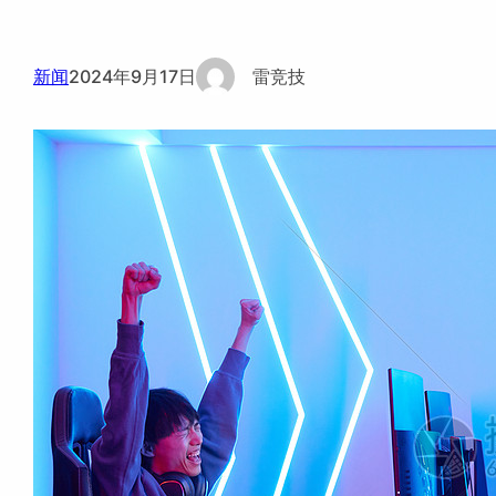
新闻
2024年9月17日
雷竞技