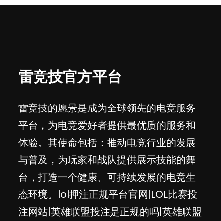
雷竞技官方平台
雷竞技的愿景是成为全球领先的电竞服务
平台，为电竞爱好者提供最优质的服务和
体验。其使命包括：推动电竞行业的发展
与普及，为玩家和战队提供展示技能的舞
台，打造一个健康、可持续发展的电竞生
态环境。lol押注正规平台官网|LOL比赛投
注网站|英雄联盟投注是正规的吗|英雄联盟