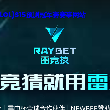
LOL)S15预测冠军赛赛事网站