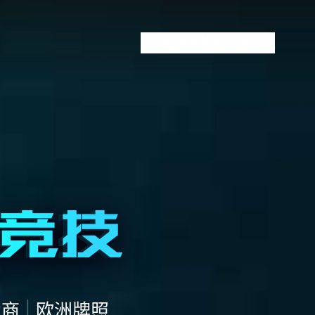
S15全球赛
英雄联盟下注