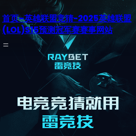
首页–英雄联盟竞猜-2025英雄联盟
(LOL)S15预测冠军赛赛事网站