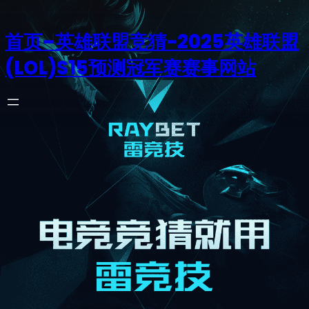
首页–英雄联盟竞猜-2025英雄联盟
(LOL)S15预测冠军赛赛事网站