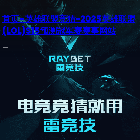
首页–英雄联盟竞猜-2025英雄联盟
(LOL)S15预测冠军赛赛事网站