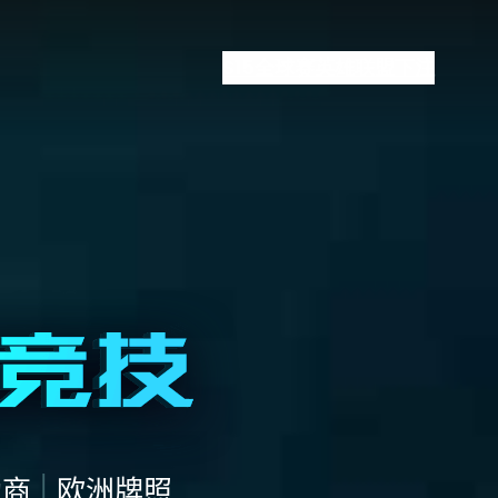
S15全球赛
英雄联盟下注