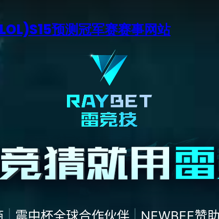
LOL)S15预测冠军赛赛事网站