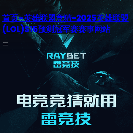
首页–英雄联盟竞猜-2025英雄联盟
(LOL)S15预测冠军赛赛事网站