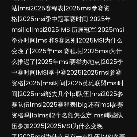
站|msi2025赛程表|2025msi参赛资
格|2025msi季中冠军赛时间|2025年
msi|lol|msi2025|MSI历届冠军|2025msi
举办时间|msi和S赛区别|2025MSI为什么
变晚了|2025年msi赛程表|2025msi为什
么推迟了|2025年msi赛举办地点|2025季
中赛时间|MSI季中赛2025|2025msi参赛
资格|2025|msi时间|2025英雄联盟msi时
间|2025msi能去几个lpl队伍|msi2025参
赛队伍|msi2025赛程表|blg还有msi参赛
资格吗|lplmsi|2个名额怎么定|msi哪些队
伍参加2025|2025MSI为什么变晚
了|2025msi为什么只有一支队伍|MSI参赛