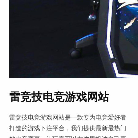
雷竞技电竞游戏网站
雷竞技电竞游戏网站是一款专为电竞爱好者
打造的游戏下注平台，我们提供最新最热门