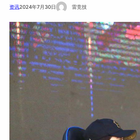
资讯
2024年7月30日
雷竞技