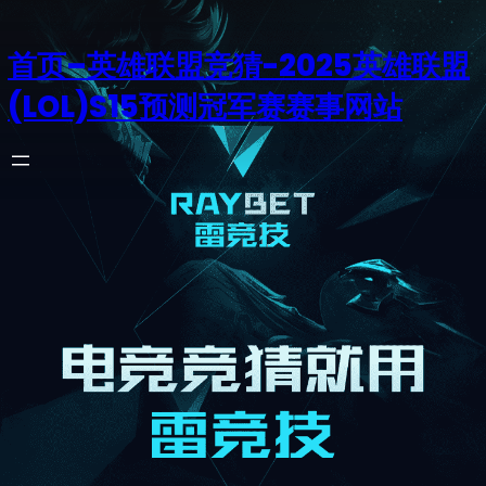
首页–英雄联盟竞猜-2025英雄联盟
(LOL)S15预测冠军赛赛事网站