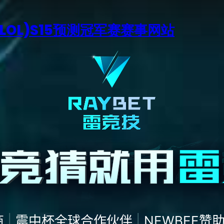
LOL)S15预测冠军赛赛事网站