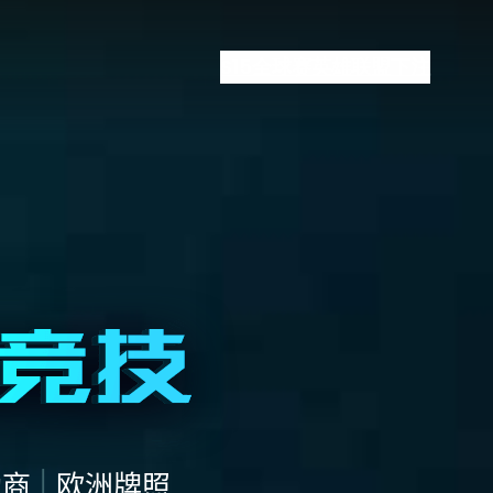
S15全球赛
英雄联盟下注