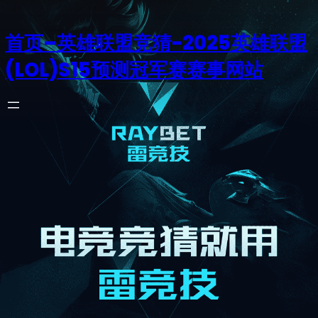
首页–英雄联盟竞猜-2025英雄联盟
(LOL)S15预测冠军赛赛事网站