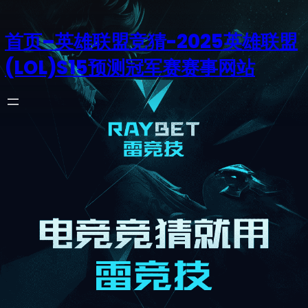
首页–英雄联盟竞猜-2025英雄联盟
(LOL)S15预测冠军赛赛事网站