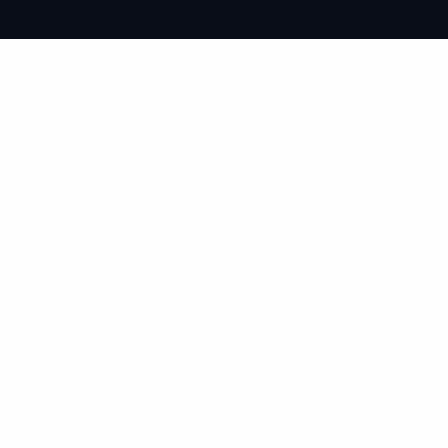
跳
至
内
容
ray电竞官网