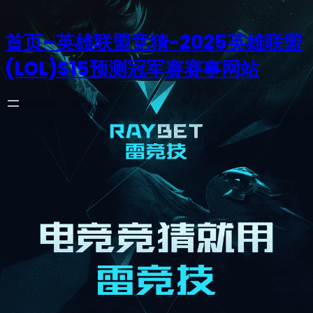
首页–英雄联盟竞猜-2025英雄联盟
(LOL)S15预测冠军赛赛事网站