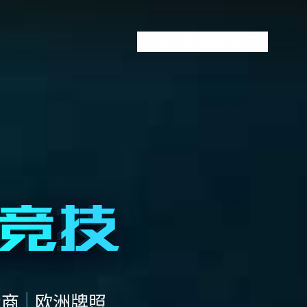
S15全球赛
英雄联盟下注