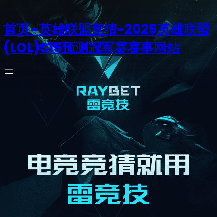
首页–英雄联盟竞猜-2025英雄联盟
(LOL)S15预测冠军赛赛事网站