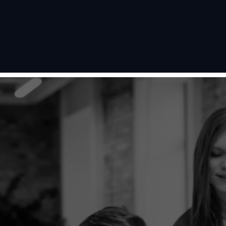
跳
至
内
容