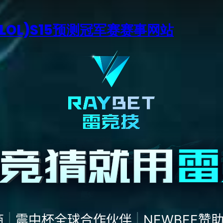
LOL)S15预测冠军赛赛事网站