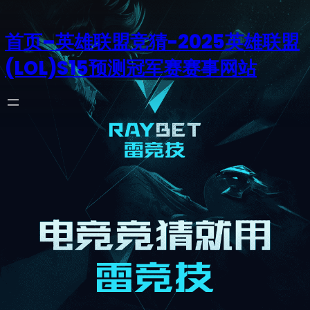
首页–英雄联盟竞猜-2025英雄联盟
(LOL)S15预测冠军赛赛事网站