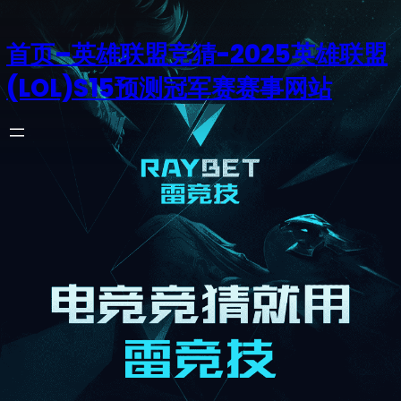
首页–英雄联盟竞猜-2025英雄联盟
(LOL)S15预测冠军赛赛事网站