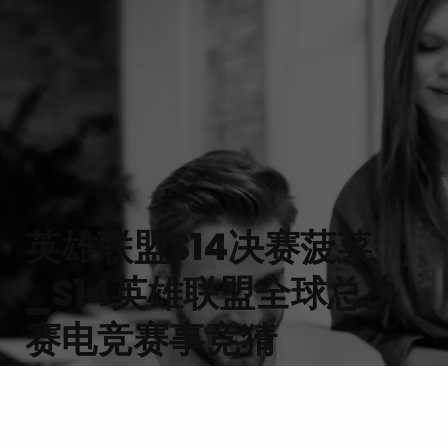
容
英雄联盟S14决赛菠菜
_S14英雄联盟全球总决
赛电竞赛事竞猜