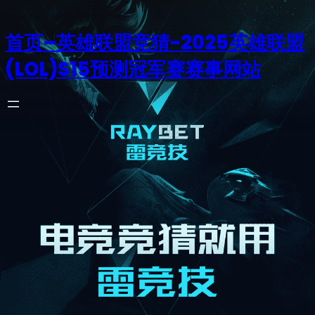
首页–英雄联盟竞猜-2025英雄联盟
(LOL)S15预测冠军赛赛事网站