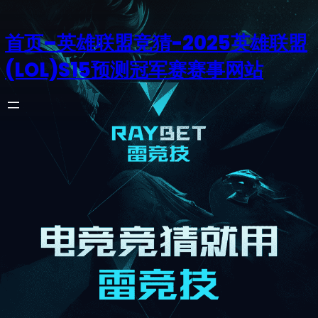
首页–英雄联盟竞猜-2025英雄联盟
(LOL)S15预测冠军赛赛事网站