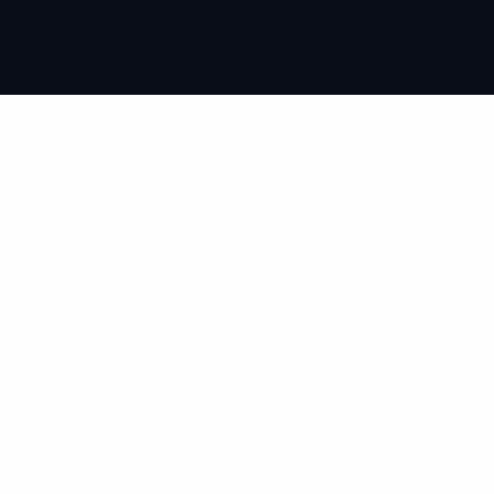
跳
至
内
容