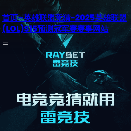
首页–英雄联盟竞猜-2025英雄联盟
(LOL)S15预测冠军赛赛事网站