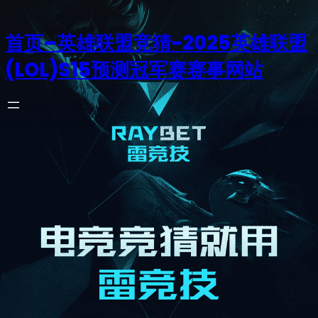
首页–英雄联盟竞猜-2025英雄联盟
(LOL)S15预测冠军赛赛事网站