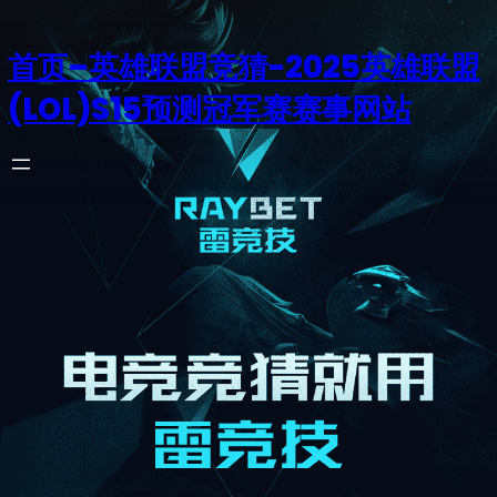
首页–英雄联盟竞猜-2025英雄联盟
(LOL)S15预测冠军赛赛事网站