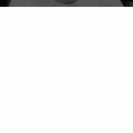
资讯
2024年9月4日
雷竞技