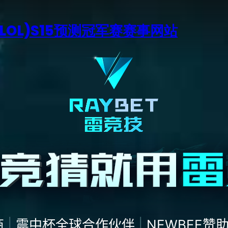
LOL)S15预测冠军赛赛事网站