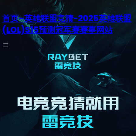
首页–英雄联盟竞猜-2025英雄联盟
(LOL)S15预测冠军赛赛事网站