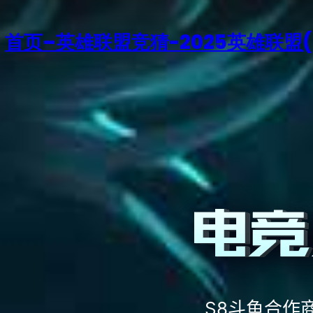
首页–英雄联盟竞猜-2025英雄联盟(