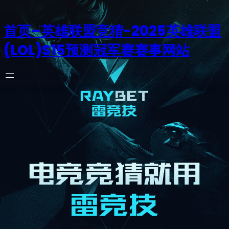
首页–英雄联盟竞猜-2025英雄联盟
(LOL)S15预测冠军赛赛事网站