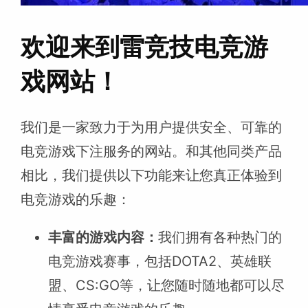
欢迎来到雷竞技电竞游
戏网站！
我们是一家致力于为用户提供安全、可靠的
电竞游戏下注服务的网站。和其他同类产品
相比，我们提供以下功能来让您真正体验到
电竞游戏的乐趣：
丰富的游戏内容：
我们拥有各种热门的
电竞游戏赛事，包括DOTA2、英雄联
盟、CS:GO等，让您随时随地都可以尽