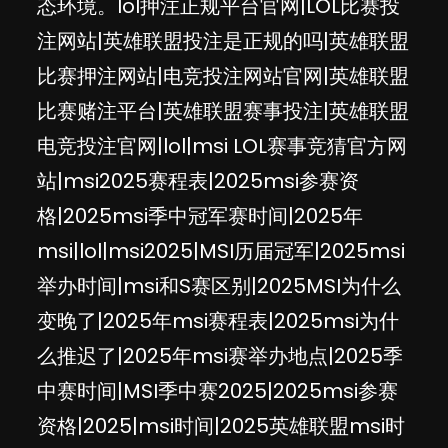
态环境。lol押注正规平台官网|LOL比赛投
注网站|英雄联盟投注是正规的吗|英雄联盟
比赛押注网站|电竞投注网站官网|英雄联盟
比赛赌注平台|英雄联盟赛事投注|英雄联盟
电竞投注官网|lol|msi LOL赛事竞猜官方网
站|msi2025赛程表|2025msi参赛资
格|2025msi季中冠军赛时间|2025年
msi|lol|msi2025|MSI历届冠军|2025msi
举办时间|msi和S赛区别|2025MSI为什么
变晚了|2025年msi赛程表|2025msi为什
么推迟了|2025年msi赛举办地点|2025季
中赛时间|MSI季中赛2025|2025msi参赛
资格|2025|msi时间|2025英雄联盟msi时