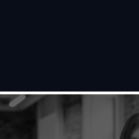
跳
至
内
容