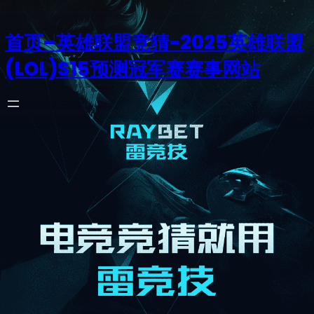
首页–英雄联盟竞猜-2025英雄联盟
(LOL)S15预测冠军赛赛事网站