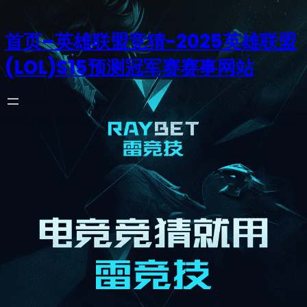
首页–英雄联盟竞猜-2025英雄联盟
(LOL)S15预测冠军赛赛事网站