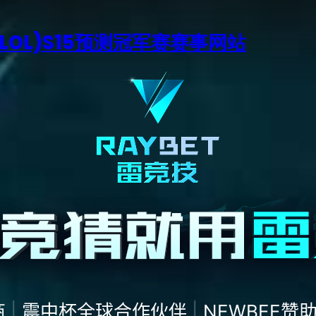
LOL)S15预测冠军赛赛事网站