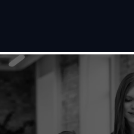
跳
至
内
容