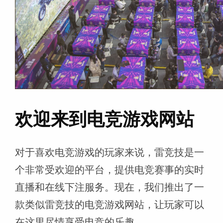
欢迎来到电竞游戏网站
对于喜欢电竞游戏的玩家来说，雷竞技是一
个非常受欢迎的平台，提供电竞赛事的实时
直播和在线下注服务。现在，我们推出了一
款类似雷竞技的电竞游戏网站，让玩家可以
在这里尽情享受电竞的乐趣。