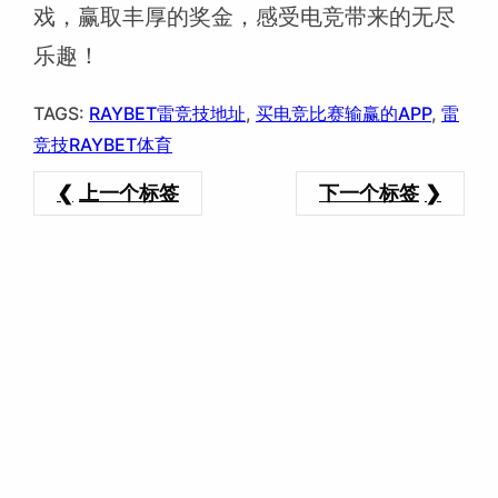
戏，赢取丰厚的奖金，感受电竞带来的无尽
乐趣！
TAGS:
RAYBET雷竞技地址
, 
买电竞比赛输赢的APP
, 
雷
竞技RAYBET体育
上一个标签
下一个标签
雷竞技官方平台