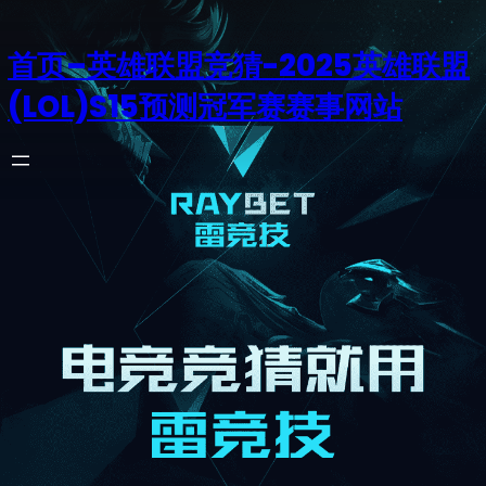
首页–英雄联盟竞猜-2025英雄联盟
(LOL)S15预测冠军赛赛事网站