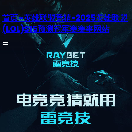
首页–英雄联盟竞猜-2025英雄联盟
(LOL)S15预测冠军赛赛事网站