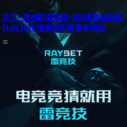
首页–英雄联盟竞猜-2025英雄联盟
(LOL)S15预测冠军赛赛事网站