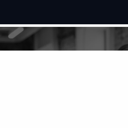
跳
至
内
容
英雄联盟投注网址