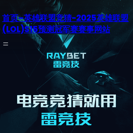
首页–英雄联盟竞猜-2025英雄联盟
(LOL)S15预测冠军赛赛事网站