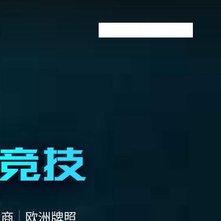
S15全球赛
英雄联盟下注