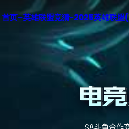
首页–英雄联盟竞猜-2025英雄联盟(