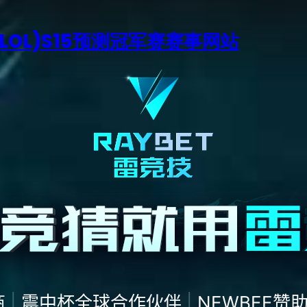
LOL)S15预测冠军赛赛事网站