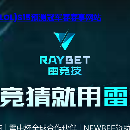
LOL)S15预测冠军赛赛事网站