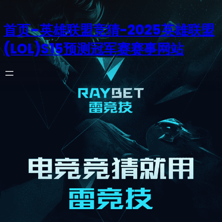
首页–英雄联盟竞猜-2025英雄联盟
(LOL)S15预测冠军赛赛事网站