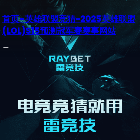
首页–英雄联盟竞猜-2025英雄联盟
(LOL)S15预测冠军赛赛事网站