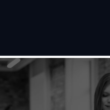
跳
至
内
容