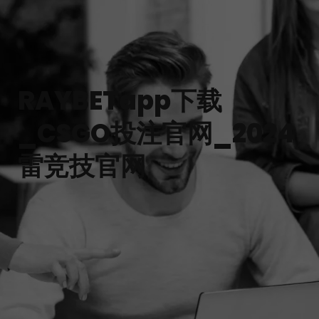
RAYBETapp下载
_CSGO投注官网_2024
雷竞技官网