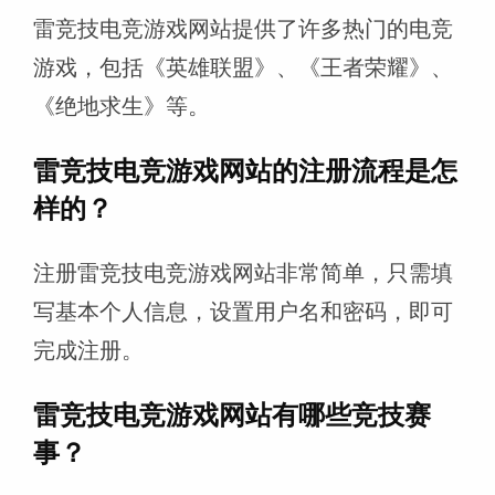
雷竞技电竞游戏网站提供了许多热门的电竞
游戏，包括《英雄联盟》、《王者荣耀》、
《绝地求生》等。
雷竞技电竞游戏网站的注册流程是怎
样的？
注册雷竞技电竞游戏网站非常简单，只需填
写基本个人信息，设置用户名和密码，即可
完成注册。
雷竞技电竞游戏网站有哪些竞技赛
事？