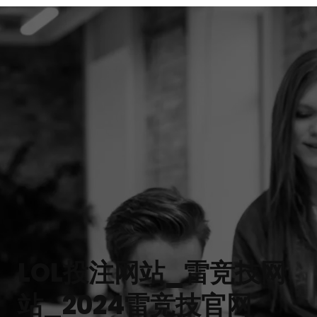
跳
至
内
容
LOL投注网站_雷竞技网
站_2024雷竞技官网