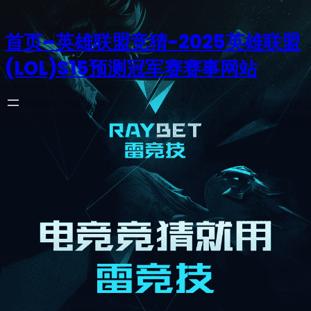
首页–英雄联盟竞猜-2025英雄联盟
(LOL)S15预测冠军赛赛事网站