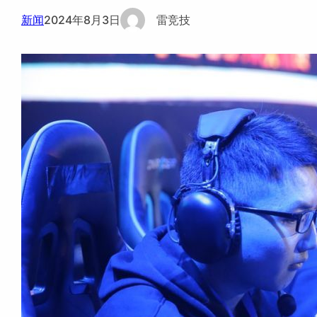
新闻
2024年8月3日
雷竞技