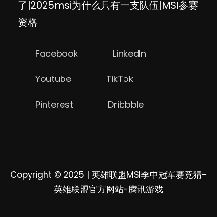
了|2025msi为什么只有一支队伍|MSI参赛
资格
Facebook
LinkedIn
Youtube
TikTok
Pinterest
Dribbble
Copyright © 2025
|
英雄联盟MSI季中冠军赛竞猜-
英雄联盟官方网站-腾讯游戏