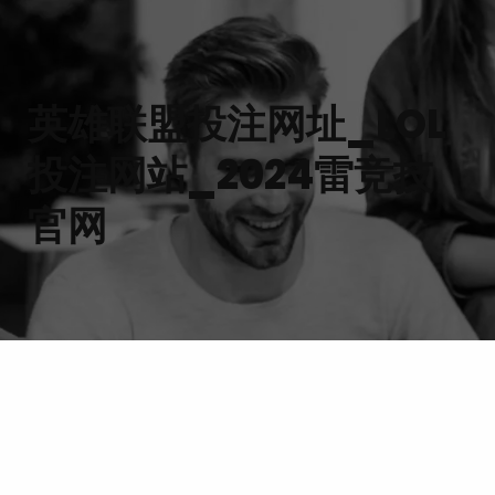
英雄联盟投注网址_LOL
投注网站_2024雷竞技
官网