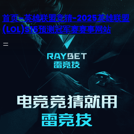
首页–英雄联盟竞猜-2025英雄联盟
(LOL)S15预测冠军赛赛事网站