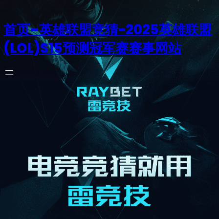
首页–英雄联盟竞猜-2025英雄联盟
(LOL)S15预测冠军赛赛事网站