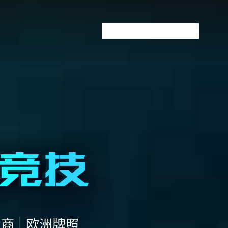
S15全球赛
英雄联盟下注