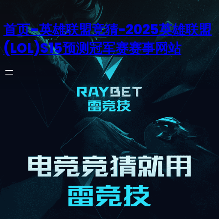
首页–英雄联盟竞猜-2025英雄联盟
(LOL)S15预测冠军赛赛事网站