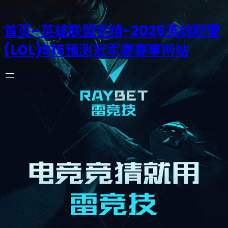
首页–英雄联盟竞猜-2025英雄联盟
(LOL)S15预测冠军赛赛事网站